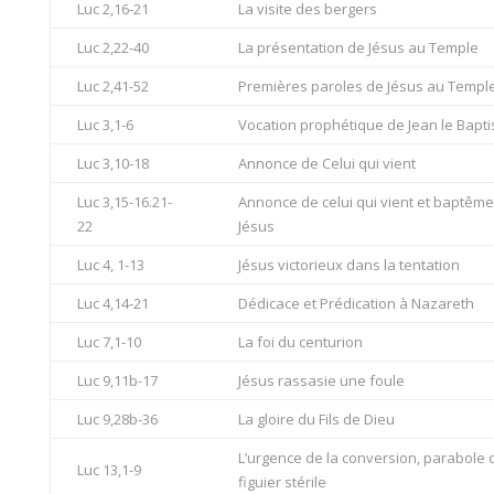
Luc 2,16-21
La visite des bergers
Luc 2,22-40
La présentation de Jésus au Temple
Luc 2,41-52
Premières paroles de Jésus au Templ
Luc 3,1-6
Vocation prophétique de Jean le Bapti
Luc 3,10-18
Annonce de Celui qui vient
Luc 3,15-16.21-
Annonce de celui qui vient et baptême
22
Jésus
Luc 4, 1-13
Jésus victorieux dans la tentation
Luc 4,14-21
Dédicace et Prédication à Nazareth
Luc 7,1-10
La foi du centurion
Luc 9,11b-17
Jésus rassasie une foule
Luc 9,28b-36
La gloire du Fils de Dieu
L’urgence de la conversion, parabole 
Luc 13,1-9
figuier stérile