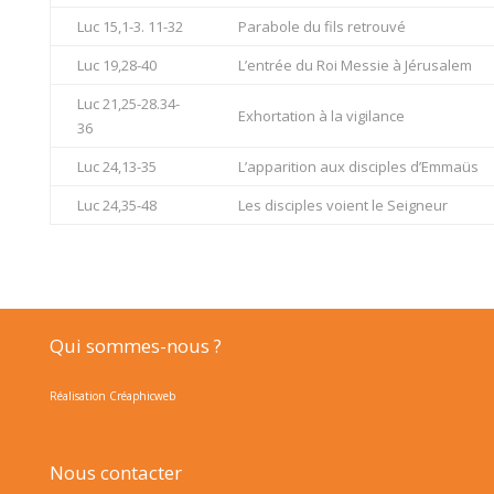
Luc 15,1-3. 11-32
Parabole du fils retrouvé
Luc 19,28-40
L’entrée du Roi Messie à Jérusalem
Luc 21,25-28.34-
Exhortation à la vigilance
36
Luc 24,13-35
L’apparition aux disciples d’Emmaüs
Luc 24,35-48
Les disciples voient le Seigneur
Qui sommes-nous ?
Réalisation Créaphicweb
Nous contacter