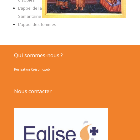
disciples
L’appel de la
Samaritaine
L’appel des femmes
Qui sommes-nous ?
Réalisation Créaphicweb
Nous contacter